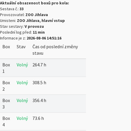
Aktuální obsazenost boxů pro kola:
Sestava č.:
33
Provozovatel:
ZOO Jihlava
Umisteni:
ZOO Jihlava, hlavní vstup
Stav sestavy:
V provozu
Poslední log před:
11 min
Informace je z:
2026-08-06 14:51:16
Box
Stav
Čas od poslední změny
stavu
Box
Volný
264.7 h
1
Box
Volný
308.5 h
2
Box
Volný
356.4 h
3
Box
Volný
73.6 h
4